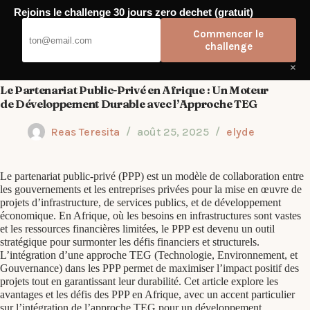
Passer
Rejoins le challenge 30 jours zero dechet (gratuit)
au
Elyde
contenu
Commencer le
challenge
×
Le Partenariat Public-Privé en Afrique : Un Moteur
de Développement Durable avec l’Approche TEG
Reas Teresita
août 25, 2025
elyde
Le partenariat public-privé (PPP) est un modèle de collaboration entre
les gouvernements et les entreprises privées pour la mise en œuvre de
projets d’infrastructure, de services publics, et de développement
économique. En Afrique, où les besoins en infrastructures sont vastes
et les ressources financières limitées, le PPP est devenu un outil
stratégique pour surmonter les défis financiers et structurels.
L’intégration d’une approche TEG (Technologie, Environnement, et
Gouvernance) dans les PPP permet de maximiser l’impact positif des
projets tout en garantissant leur durabilité. Cet article explore les
avantages et les défis des PPP en Afrique, avec un accent particulier
sur l’intégration de l’approche TEG pour un développement