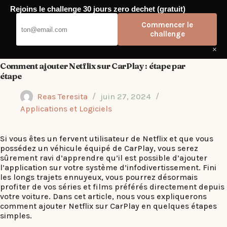
Passer
Rejoins le challenge 30 jours zero dechet (gratuit)
au
Elyde
contenu
Commencer le
challenge
×
Comment ajouter Netflix sur CarPlay : étape par
étape
Reas Teresita
juin 27, 2024
Applications et Logiciels
Si vous êtes un fervent utilisateur de Netflix et que vous
possédez un véhicule équipé de CarPlay, vous serez
sûrement ravi d’apprendre qu’il est possible d’ajouter
l’application sur votre système d’infodivertissement. Fini
les longs trajets ennuyeux, vous pourrez désormais
profiter de vos séries et films préférés directement depuis
votre voiture. Dans cet article, nous vous expliquerons
comment ajouter Netflix sur CarPlay en quelques étapes
simples.