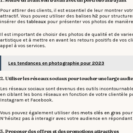
1. Mettre en avant son travail avec un portfolio attrayant
Pour attirer des clients, il est essentiel de leur montrer vo
attractif. Vous pouvez utiliser des balises
h2
pour structurer
insérer des
tableaux
pour présenter vos photos de manière
Il est important de choisir des photos de qualité et de var
artistique et à mettre en avant les retours positifs de vos c
appel à vos services.
Les tendances en photographie pour 2023
2. Utiliser les réseaux sociaux pour toucher une large audi
Les réseaux sociaux sont devenus des outils incontournables
en ciblant les bons réseaux en fonction de votre clientèle p
Instagram et Facebook.
Vous pouvez également utiliser des
mots clés en gras
pour 
N’hésitez pas à interagir avec votre audience en répondan
3. Proposer des offres et des promotions attractives