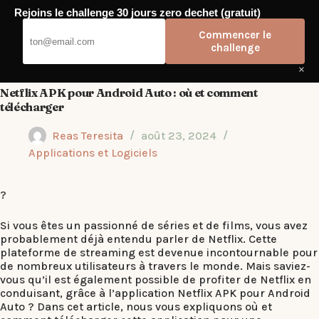
Passer
Rejoins le challenge 30 jours zero dechet (gratuit)
au
Elyde
contenu
Commencer le
challenge
×
Netflix APK pour Android Auto : où et comment
télécharger
Reas Teresita
août 23, 2024
Applications et Logiciels
?
Si vous êtes un passionné de séries et de films, vous avez
probablement déjà entendu parler de Netflix. Cette
plateforme de streaming est devenue incontournable pour
de nombreux utilisateurs à travers le monde. Mais saviez-
vous qu’il est également possible de profiter de Netflix en
conduisant, grâce à l’application Netflix APK pour Android
Auto ? Dans cet article, nous vous expliquons où et