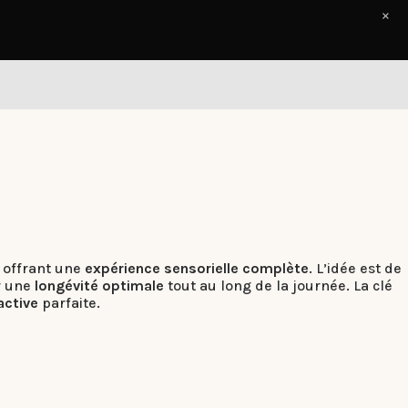
×
Accueil
Le Journal
Contact
 offrant une
expérience sensorielle complète
. L’idée est de
r une
longévité optimale
tout au long de la journée. La clé
active
parfaite.