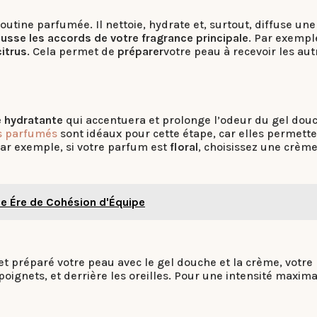
routine parfumée. Il nettoie, hydrate et, surtout, diffuse u
usse les accords de votre fragrance principale
. Par exemple
citrus
. Cela permet de
préparer
votre peau à recevoir les aut
 hydratante
qui accentuera et prolonge l’odeur du gel dou
s parfumés
sont idéaux pour cette étape, car elles permet
ar exemple, si votre parfum est
floral
, choisissez une crèm
le Ére de Cohésion d'Équipe
 et préparé votre peau avec le gel douche et la crème, votr
oignets, et derrière les oreilles. Pour une intensité maxi