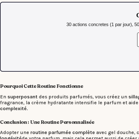
C
30 actions concretes (1 par jour), 5
Pourquoi Cette Routine Fonctionne
En
superposant
des produits parfumés, vous créez un
silla
fragrance, la crème hydratante intensifie le parfum et aide
complexité
.
Conclusion : Une Routine Personnalisée
Adopter une
routine parfumée complète
avec gel douche, c
longévité
de votre parfum, mais cela permet aussi de créer