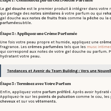
Étape 1 : Commencez par un Gel Douche Parfumé
Le
gel douche
est le premier produit à intégrer dans votre 
qui partage des
notes similaires
à votre parfum ou qui
reha
gel douche aux
notes de fruits frais
comme la
pêche
ou la
parfumée
subtile.
Étape 2 : Appliquez une Crème Parfumée
Une fois votre peau propre et humide, appliquez une
crème
fragrance. Les
crèmes parfumées
tels que les
musc intime
qui correspond aux notes de votre gel douche ou parfum. P
hydratant votre peau.
Tendances et Avenir du Team Building : Vers une Nouvel
Étape 3 : Terminez avec Votre Parfum
Enfin, appliquez votre
parfum préféré
. Après avoir hydraté
Appliquez-le sur les
points de pulsation
comme le cou, les p
cheveux
et sur vos
vêtements
.