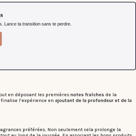
as
. Lance ta transition sans te perdre.
tout en déposant les premières
notes fraîches
de la
 finalise l’expérience en
ajoutant de la profondeur et de la
fragrances préférées. Non seulement cela prolonge la
ut au long de la journée. En associant les bons produits,