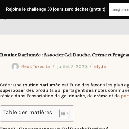
Passer
au
Rejoins le challenge 30 jours zero dechet (gratuit)
contenu
Elyde
Routine Parfumée : Associer Gel Douche, Crème et Fragra
Reas Teresita
juillet 7, 2025
elyde
Créer une
routine parfumée
est l’une des façons les plus a
superposer
des produits qui partagent des notes communes,
réside dans l’association de
gel douche
, de
crème
et de
par
Table des matières